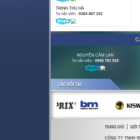
TRỊNH THU HÀ
Tư vấn viên
-
0364 487 152
Cá
NGUYỄN CẨM LAN
Tư vấn viên
-
0968 781 926
CÁC ĐỐI TÁC
TRANG CHỦ
GIỚI 
CÔNG TY TNHH I