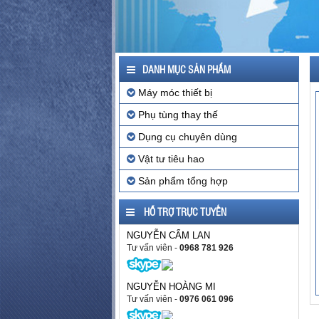
DANH MỤC SẢN PHẨM
Máy móc thiết bị
Phụ tùng thay thế
Dụng cụ chuyên dùng
Vật tư tiêu hao
Sản phẩm tổng hợp
HỖ TRỢ TRỰC TUYẾN
NGUYỄN CẨM LAN
Tư vấn viên
-
0968 781 926
NGUYỄN HOÀNG MI
Tư vấn viên
-
0976 061 096