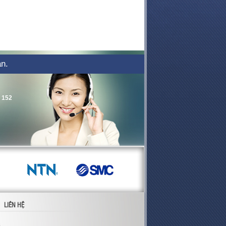
ạn.
 152
LIÊN HỆ