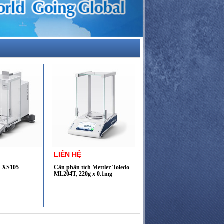
LIÊN HỆ
h XS105
Cân phân tích Mettler Toledo
ML204T, 220g x 0.1mg