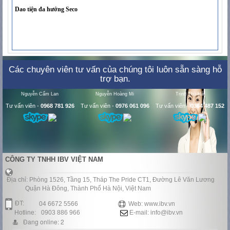
Dao tiện đa hướng Seco
Các chuyên viên tư vấn của chúng tôi luôn sẵn sàng hỗ
trợ bạn.
Nguyễn Cẩm Lan
Nguyễn Hoàng Mi
Trịnh Thu Hà
Tư vấn viên
-
0968 781 926
Tư vấn viên
-
0976 061 096
Tư vấn viên
-
0364 487 152
CÔNG TY TNHH IBV VIỆT NAM
Địa chỉ: Phòng 1526, Tầng 15, Tháp The Pride CT1, Đường Lê Văn Lương
Quận Hà Đông, Thành Phố Hà Nội, Việt Nam
ĐT:
04 6672 5566
Web: www.ibv.vn
Hotline:
0903 886 966
E-mail: info@ibv.vn
Đang online: 2