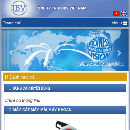
Menu
Trang chủ
Previous
Nex
Danh mục trái
DỤNG CỤ CHUYÊN DÙNG
Chưa có thông tin!!
MÁY CẮT,MÁY MÀI,MÁY KHOAN