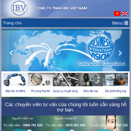
Menu
Trang chủ
Previous
Nex
Máy móc & thiết bị
Phụ tùng thay thế
Dụng cụ chuyên dùng
Vật tư tiêu hao
Sản phẩm tổng hợp
Các chuyên viên tư vấn của chúng tôi luôn sẵn sàng hỗ
trợ bạn.
Nguyễn Cẩm Lan
Nguyễn Hoàng Mi
Trịnh Thu Hà
Tư vấn viên
-
0968 781 926
Tư vấn viên
-
0976 061 096
Tư vấn viên
-
0364 487 152