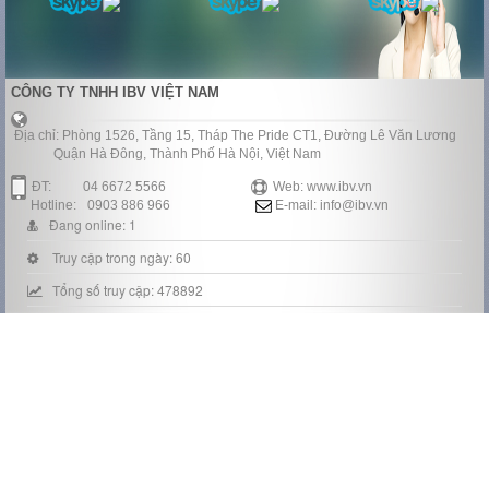
CÔNG TY TNHH IBV VIỆT NAM
Địa chỉ: Phòng 1526, Tầng 15, Tháp The Pride CT1, Đường Lê Văn Lương
Quận Hà Đông, Thành Phố Hà Nội, Việt Nam
ĐT:
04 6672 5566
Web: www.ibv.vn
Hotline:
0903 886 966
E-mail: info@ibv.vn
Đang online: 1
Truy cập trong ngày: 60
Tổng số truy cập: 478892