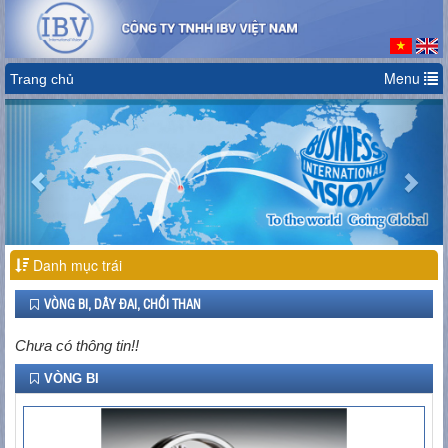
Menu
Trang chủ
Previous
Nex
Danh mục trái
VÒNG BI, DÂY ĐAI, CHỔI THAN
Chưa có thông tin!!
VÒNG BI