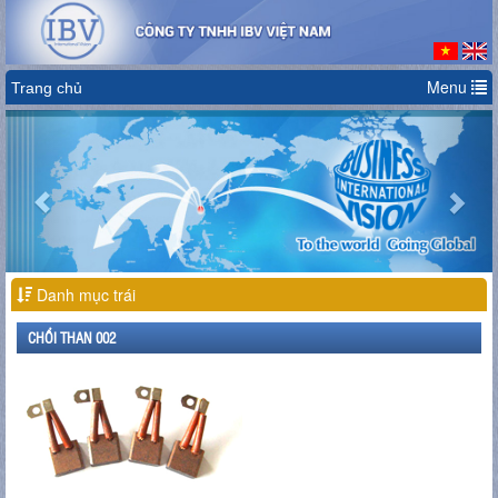
Menu
Trang chủ
Previous
Nex
Danh mục trái
CHỔI THAN 002