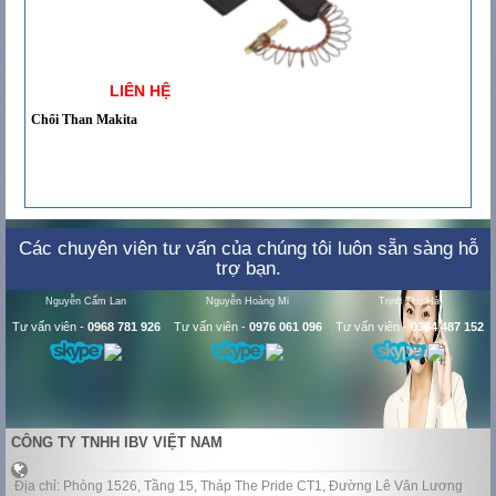
LIÊN HỆ
Chổi Than Makita
Các chuyên viên tư vấn của chúng tôi luôn sẵn sàng hỗ
trợ bạn.
Nguyễn Cẩm Lan
Nguyễn Hoàng Mi
Trịnh Thu Hà
Tư vấn viên
-
0968 781 926
Tư vấn viên
-
0976 061 096
Tư vấn viên
-
0364 487 152
CÔNG TY TNHH IBV VIỆT NAM
Địa chỉ: Phòng 1526, Tầng 15, Tháp The Pride CT1, Đường Lê Văn Lương