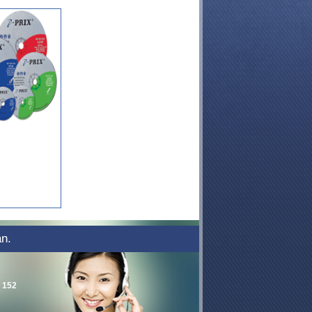
ạn.
 152