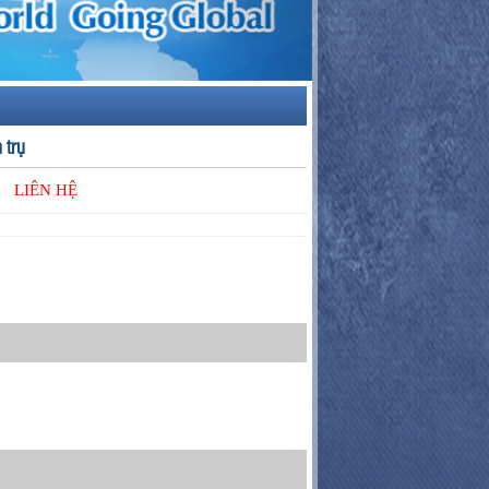
 trụ
:
LIÊN HỆ