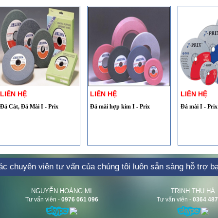
LIÊN HỆ
LIÊN HỆ
LIÊN HỆ
Đá Cắt, Đá Mài I - Prix
Đá mài hợp kim I - Prix
Đá mài I - Prix
c chuyên viên tư vấn của chúng tôi luôn sẵn sàng hỗ trợ b
NGUYỄN HOÀNG MI
TRỊNH THU HÀ
Tư vấn viên
-
0976 061 096
Tư vấn viên
-
0364 487