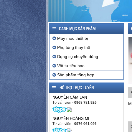
DANH MỤC SẢN PHẨM
Máy móc thiết bị
Phụ tùng thay thế
Dụng cụ chuyên dùng
Vật tư tiêu hao
Sản phẩm tổng hợp
HỖ TRỢ TRỰC TUYẾN
NGUYỄN CẨM LAN
Tư vấn viên
-
0968 781 926
M
NGUYỄN HOÀNG MI
Tư vấn viên
-
0976 061 096