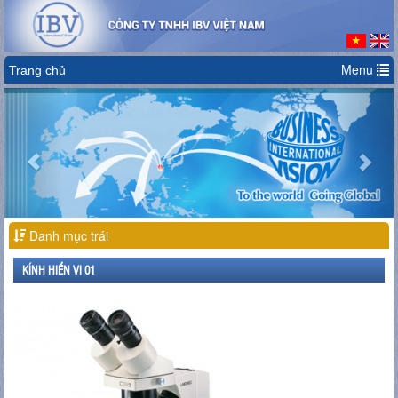
Menu
Trang chủ
Previous
Nex
Danh mục trái
KÍNH HIỂN VI 01