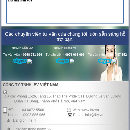
Lõi dây hàn 001
Các chuyên viên tư vấn của chúng tôi luôn sẵn sàng hỗ
trợ bạn.
Nguyễn Cẩm Lan
Nguyễn Hoàng Mi
Trịnh Thu Hà
Tư vấn viên
-
0968 781 926
Tư vấn viên
-
0976 061 096
Tư vấn viên
-
0364 487 152
CÔNG TY TNHH IBV VIỆT NAM
Địa chỉ: Phòng 1526, Tầng 15, Tháp The Pride CT1, Đường Lê Văn Lương
Quận Hà Đông, Thành Phố Hà Nội, Việt Nam
ĐT:
04 6672 5566
Web: www.ibv.vn
Hotline:
0903 886 966
E-mail: info@ibv.vn
Đang online: 1
Truy cập trong ngày: 65