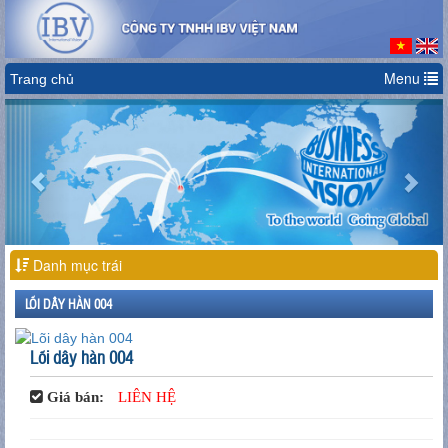
Menu
Trang chủ
Previous
Nex
Danh mục trái
LÕI DÂY HÀN 004
Lõi dây hàn 004
Giá bán:
LIÊN HỆ