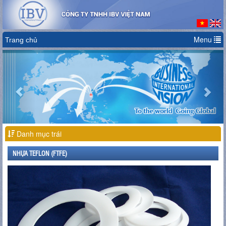
Menu
Trang chủ
Previous
Nex
Danh mục trái
NHỰA TEFLON (FTFE)