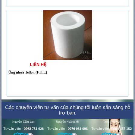
LIÊN HỆ
Ống nhựa Teflon (FTFE)
Các chuyên viên tư vấn của chúng tôi luôn sẵn sàng hỗ
trợ bạn.
Nguyễn Cẩm Lan
Nguyễn Hoàng Mi
Trịnh Thu Hà
Tư vấn viên
-
0968 781 926
Tư vấn viên
-
0976 061 096
Tư vấn viên
-
0364 487 152