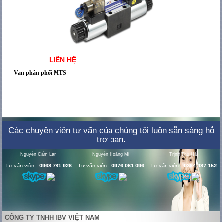
LIÊN HỆ
Van phân phối MTS
Các chuyên viên tư vấn của chúng tôi luôn sẵn sàng hỗ
trợ bạn.
Nguyễn Cẩm Lan
Nguyễn Hoàng Mi
Trịnh Thu Hà
Tư vấn viên
-
0968 781 926
Tư vấn viên
-
0976 061 096
Tư vấn viên
-
0364 487 152
CÔNG TY TNHH IBV VIỆT NAM