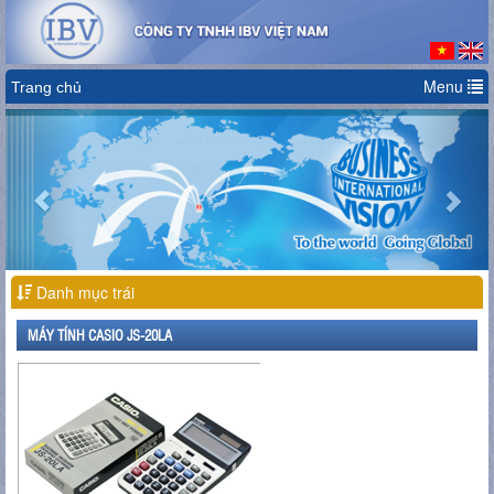
Menu
Trang chủ
Previous
Nex
Danh mục trái
MÁY TÍNH CASIO JS-20LA