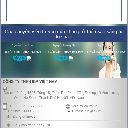
Các chuyên viên tư vấn của chúng tôi luôn sẵn sàng hỗ
trợ bạn.
Nguyễn Cẩm Lan
Nguyễn Hoàng Mi
Trịnh Thu Hà
Tư vấn viên
-
0968 781 926
Tư vấn viên
-
0976 061 096
Tư vấn viên
-
0364 487 152
CÔNG TY TNHH IBV VIỆT NAM
Địa chỉ: Phòng 1526, Tầng 15, Tháp The Pride CT1, Đường Lê Văn Lương
Quận Hà Đông, Thành Phố Hà Nội, Việt Nam
ĐT:
04 6672 5566
Web: www.ibv.vn
Hotline:
0903 886 966
E-mail: info@ibv.vn
Đang online: 9
Truy cập trong ngày: 78