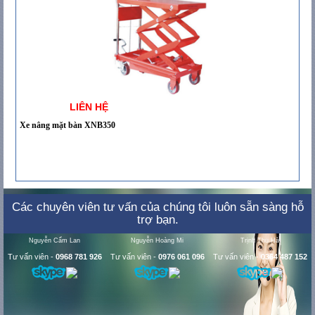
LIÊN HỆ
Xe nâng mặt bàn XNB350
Các chuyên viên tư vấn của chúng tôi luôn sẵn sàng hỗ
trợ bạn.
Nguyễn Cẩm Lan
Nguyễn Hoàng Mi
Trịnh Thu Hà
Tư vấn viên
-
0968 781 926
Tư vấn viên
-
0976 061 096
Tư vấn viên
-
0364 487 152