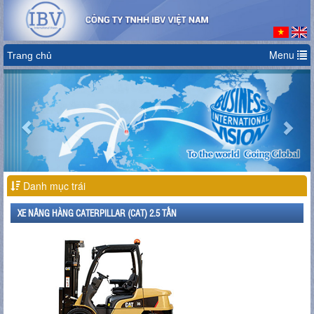
Menu
Trang chủ
Previous
Nex
Danh mục trái
XE NÂNG HÀNG CATERPILLAR (CAT) 2.5 TẤN