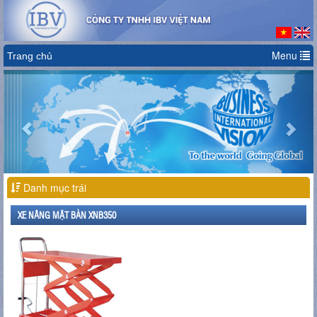
Menu
Trang chủ
Previous
Nex
Danh mục trái
XE NÂNG MẶT BÀN XNB350