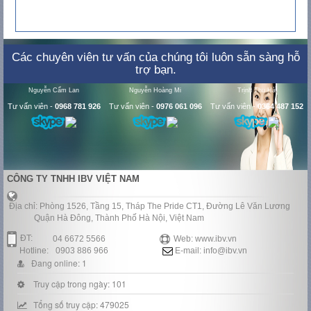
Các chuyên viên tư vấn của chúng tôi luôn sẵn sàng hỗ
trợ bạn.
Nguyễn Cẩm Lan
Nguyễn Hoàng Mi
Trịnh Thu Hà
Tư vấn viên
-
0968 781 926
Tư vấn viên
-
0976 061 096
Tư vấn viên
-
0364 487 152
CÔNG TY TNHH IBV VIỆT NAM
Địa chỉ: Phòng 1526, Tầng 15, Tháp The Pride CT1, Đường Lê Văn Lương
Quận Hà Đông, Thành Phố Hà Nội, Việt Nam
ĐT:
04 6672 5566
Web: www.ibv.vn
Hotline:
0903 886 966
E-mail: info@ibv.vn
Đang online: 1
Truy cập trong ngày: 101
Tổng số truy cập: 479025